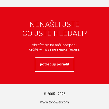
NENAŠLI JSTE
CO JSTE HLEDALI?
obraťte se na naši podporu,
určitě vymyslíme nějaké řešení.
potřebuji poradit
© 2005 - 2026
www.t6power.com