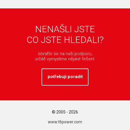
NENAŠLI JSTE
CO JSTE HLEDALI?
obraťte se na naši podporu,
určitě vymyslíme nějaké řešení.
potřebuji poradit
© 2005 - 2026
www.t6power.com