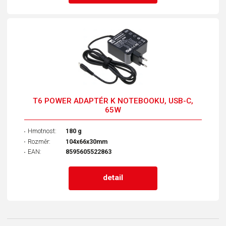
T6 POWER ADAPTÉR K NOTEBOOKU, USB-C,
65W
Hmotnost:
180 g
Rozměr:
104x66x30mm
EAN:
8595605522863
detail